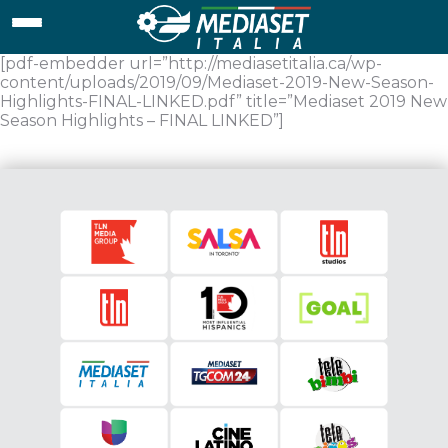
[pdf-embedder url=”http://mediasetitalia.ca/wp-
content/uploads/2019/09/Mediaset-2019-New-Season-
Highlights-FINAL-LINKED.pdf” title=”Mediaset 2019 New
Season Highlights – FINAL LINKED”]