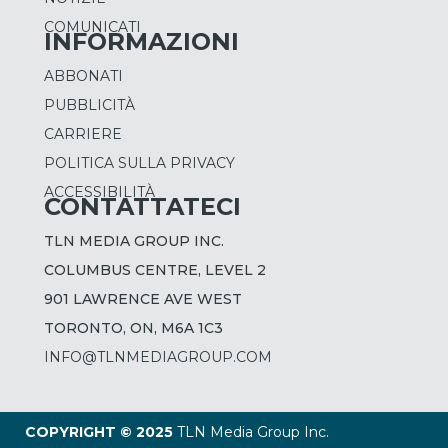
COMUNICATI
INFORMAZIONI
Dov'e' Mia Figlia?
ABBONATI
AGO 9 | 9:05 pm - 10:45 pm
PUBBLICITÀ
CARRIERE
Mi Faccio La Barca
POLITICA SULLA PRIVACY
AGO 9 | 10:45 pm - 12:00 am
ACCESSIBILITÀ
CONTATTATECI
TLN MEDIA GROUP INC.
Tg5 Prima Pagina
AGO 10 | 12:00 am - 12:05 am
COLUMBUS CENTRE, LEVEL 2
901 LAWRENCE AVE WEST
TORONTO, ON, M6A 1C3
Tg5
INFO@TLNMEDIAGROUP.COM
AGO 10 | 12:05 am - 12:35 am
COPYRIGHT © 2025
TLN Media Group Inc.
Zelig On