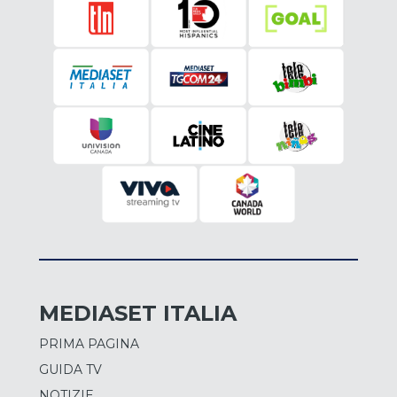
Scherzi A Parte
AGO 9 | 1:50 pm - 4:05 pm
The Wall
AGO 9 | 4:05 pm - 5:00 pm
Tg5
AGO 9 | 5:00 pm - 5:35 pm
Sport Mediaset
AGO 9 | 5:35 pm - 6:10 pm
MEDIASET ITALIA
PRIMA PAGINA
Temptation Island
GUIDA TV
AGO 9 | 6:10 pm - 9:05 pm
NOTIZIE