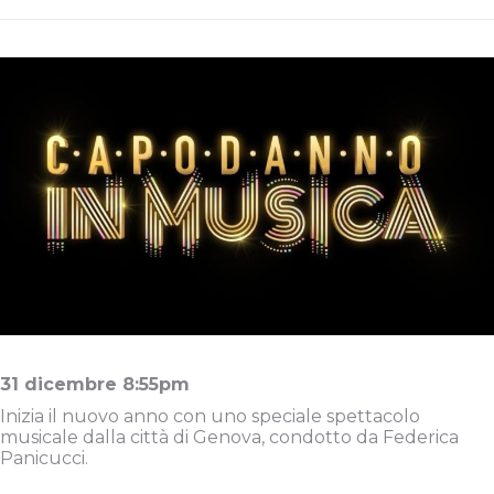
31 dicembre 8:55pm
Inizia il nuovo anno con uno speciale spettacolo
musicale dalla città di Genova, condotto da Federica
Panicucci.